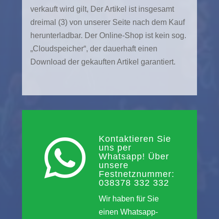
verkauft wird gilt, Der Artikel ist insgesamt
dreimal (3) von unserer Seite nach dem Kauf
herunterladbar. Der Online-Shop ist kein sog.
„Cloudspeicher“, der dauerhaft einen
Download der gekauften Artikel garantiert.
Kontaktieren Sie

uns per
Whatsapp! Über
unsere
Festnetznummer:
038378 332 332
Wir haben für Sie
einen Whatsapp-